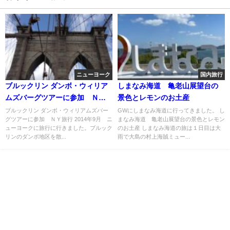
ニューヨーク
国内旅行
ブルックリン ダンボ・ウィリア
しまなみ海道 亀老山展望台の
ムズバーグツアーに参加 ＮＹ
景色とレモンのお土産
旅行
ブルックリン ダンボ・ウィリアムズバー
GWにしまなみ海道に行ってきました。 し
グツアーに参加 ＮＹ旅行 2014年9月 ニ
まなみ海道 亀老山展望台の景色とレモン
ューヨークに旅行に行きました。ブルック
のお土産 しまなみ海道の旅は１日目は大
リンのダンボ地区を散...
雨で大島の村上海賊ミュー...