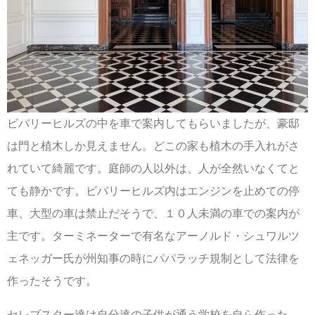
ビバリーヒルズの中を車で案内してもらいましたが、豪邸
は門と植木しか見えません。どこの家も植木の手入れがさ
れていて綺麗です。庭師の人以外は、人が全然いなくてと
ても静かです。ビバリーヒルズ内はエンジンを止めての停
車、大型の車は禁止だそうで、１０人未満の車での案内が
主です。ターミネーターで有名なアーノルド・シュワルツ
ェネッガー氏が州知事の時にパパラッチ規制として法律を
作ったそうです。
セレブスター達は自分達の子供が通う学校を自ら作った