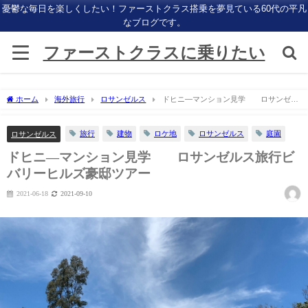
憂鬱な毎日を楽しくしたい！ファーストクラス搭乗を夢見ている60代の平凡
なブログです。
ファーストクラスに乗りたい
ホーム
海外旅行
ロサンゼルス
ドヒニ―マンション見学 ロサンゼル
ス旅行ビバリーヒルズ豪邸ツアー
旅行
建物
ロケ地
ロサンゼルス
庭園
ロサンゼルス
ドヒニ―マンション見学 ロサンゼルス旅行ビ
バリーヒルズ豪邸ツアー
2021-06-18
2021-09-10