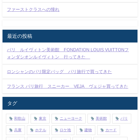
ファーストクラスへの憧れ
最近の投稿
パリ ルイヴィトン美術館 FONDATION LOUIS VUITTONフ
ォンダシオンルイヴィトン 行ってきた
ロンシャンのパリ限定バッグ パリ旅行で買ってきた
フランス パリ旅行 スニーカー VEJA ヴェジャ買ってきた
タグ
和歌山
東京
ニューヨーク
美術館
パリ
兵庫
ホテル
ロケ地
建物
カード