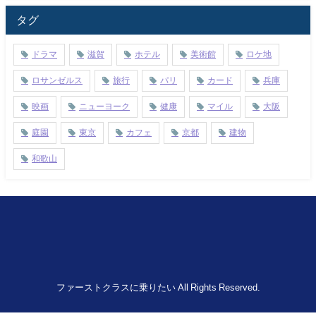
タグ
ドラマ
滋賀
ホテル
美術館
ロケ地
ロサンゼルス
旅行
パリ
カード
兵庫
映画
ニューヨーク
健康
マイル
大阪
庭園
東京
カフェ
京都
建物
和歌山
ファーストクラスに乗りたい All Rights Reserved.