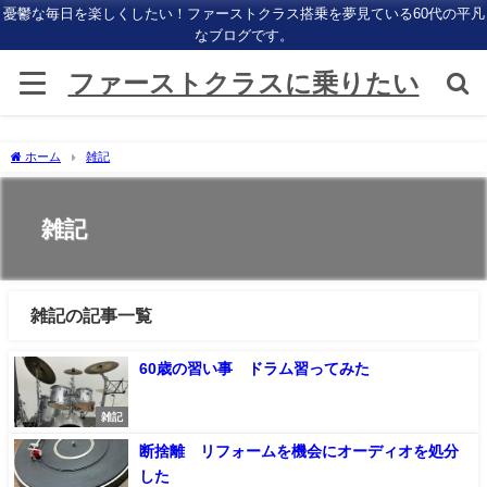
憂鬱な毎日を楽しくしたい！ファーストクラス搭乗を夢見ている60代の平凡
なブログです。
ファーストクラスに乗りたい
ホーム
雑記
雑記
雑記の記事一覧
60歳の習い事 ドラム習ってみた
雑記
断捨離 リフォームを機会にオーディオを処分
した