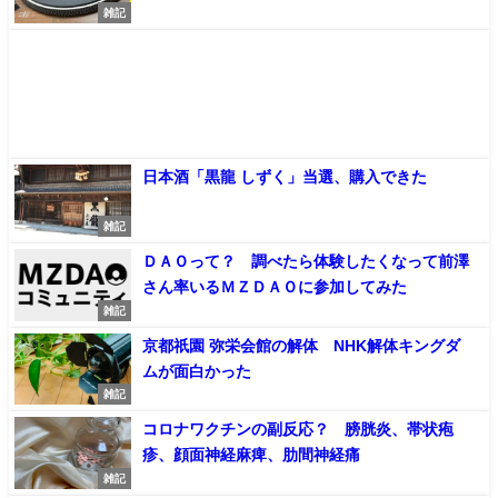
雑記
日本酒「黒龍 しずく」当選、購入できた
雑記
ＤＡＯって？ 調べたら体験したくなって前澤
さん率いるＭＺＤＡＯに参加してみた
雑記
京都祇園 弥栄会館の解体 NHK解体キングダ
ムが面白かった
雑記
コロナワクチンの副反応？ 膀胱炎、帯状疱
疹、顔面神経麻痺、肋間神経痛
雑記