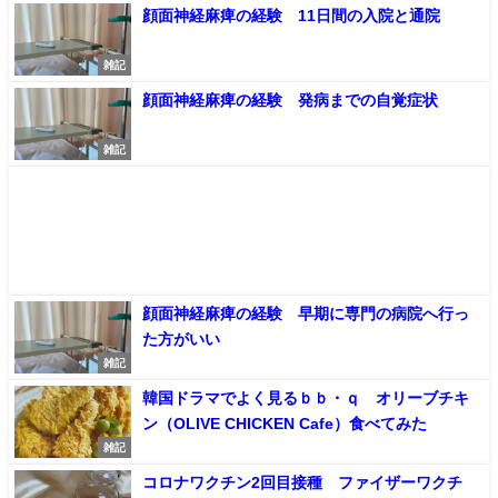
顔面神経麻痺の経験 11日間の入院と通院
雑記
顔面神経麻痺の経験 発病までの自覚症状
雑記
顔面神経麻痺の経験 早期に専門の病院へ行っ
た方がいい
雑記
韓国ドラマでよく見るｂｂ・ｑ オリーブチキ
ン（OLIVE CHICKEN Cafe）食べてみた
雑記
コロナワクチン2回目接種 ファイザーワクチ