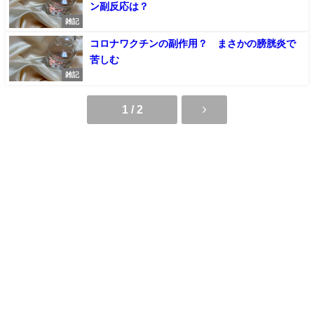
ン副反応は？
雑記
コロナワクチンの副作用？ まさかの膀胱炎で
苦しむ
雑記
1 / 2