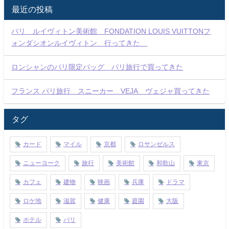
最近の投稿
パリ ルイヴィトン美術館 FONDATION LOUIS VUITTONフ
ォンダシオンルイヴィトン 行ってきた
ロンシャンのパリ限定バッグ パリ旅行で買ってきた
フランス パリ旅行 スニーカー VEJA ヴェジャ買ってきた
タグ
カード
マイル
京都
ロサンゼルス
ニューヨーク
旅行
美術館
和歌山
東京
カフェ
建物
映画
兵庫
ドラマ
ロケ地
滋賀
健康
庭園
大阪
ホテル
パリ