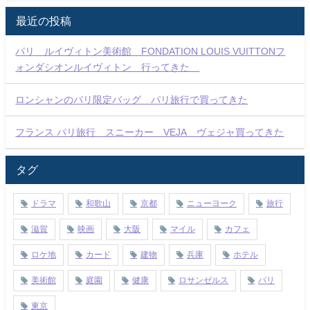
最近の投稿
パリ ルイヴィトン美術館 FONDATION LOUIS VUITTONフ
ォンダシオンルイヴィトン 行ってきた
ロンシャンのパリ限定バッグ パリ旅行で買ってきた
フランス パリ旅行 スニーカー VEJA ヴェジャ買ってきた
タグ
ドラマ
和歌山
京都
ニューヨーク
旅行
滋賀
映画
大阪
マイル
カフェ
ロケ地
カード
建物
兵庫
ホテル
美術館
庭園
健康
ロサンゼルス
パリ
東京