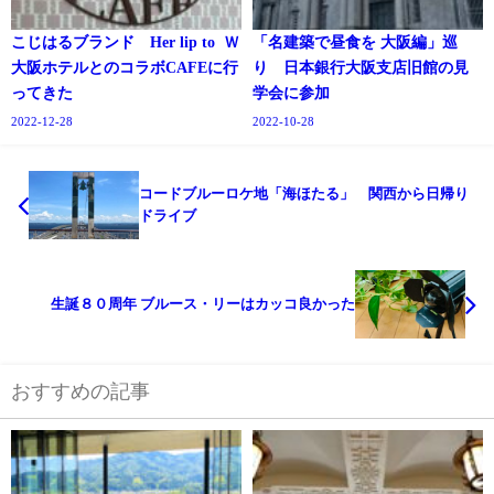
こじはるブランド Her lip to Ｗ
「名建築で昼食を 大阪編」巡
大阪ホテルとのコラボCAFEに行
り 日本銀行大阪支店旧館の見
ってきた
学会に参加
2022-12-28
2022-10-28
コードブルーロケ地「海ほたる」 関西から日帰り
ドライブ
生誕８０周年 ブルース・リーはカッコ良かった
おすすめの記事