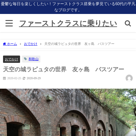
憂鬱な毎日を楽しくしたい！ファーストクラス搭乗を夢見ている60代の平凡
なブログです。
ファーストクラスに乗りたい
ホーム
おでかけ
天空の城ラピュタの世界 友ヶ島 バスツアー
和歌山
おでかけ
天空の城ラピュタの世界 友ヶ島 バスツアー
2020-02-25
2020-09-29