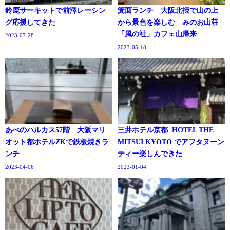
鈴鹿サーキットで前澤レーシン
箕面ランチ 大阪北摂で山の上
グ応援してきた
から景色を楽しむ みのお山荘
「風の社」カフェ山帰来
2023-07-28
2023-05-18
あべのハルカス57階 大阪マリ
三井ホテル京都 HOTEL THE
オット都ホテルZKで鉄板焼きラ
MITSUI KYOTO でアフタヌーン
ンチ
ティー楽しんできた
2023-04-06
2023-01-04