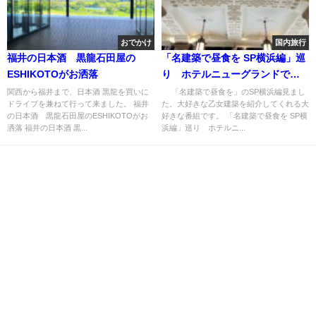
おでかけ
国内旅行
福井の日本酒 黒龍石田屋の
「名建築で昼食を SP横浜編」巡
ESHIKOTOがお洒落
り ホテルニューグランドでラ
ンチ
関西から福井まで、日本酒 黒龍を買いに
「名建築で昼食を」のSP横浜編見まし
ドライブを兼ねて行って来ました。 福井
た。大好きな乙女建築を紹介してくれる大
の日本酒 黒龍石田屋のESHIKOTOがお
好きな番組です。 「名建築で昼食を SP横
洒落 福井の日本酒 黒...
浜編」巡り ホテルニ...