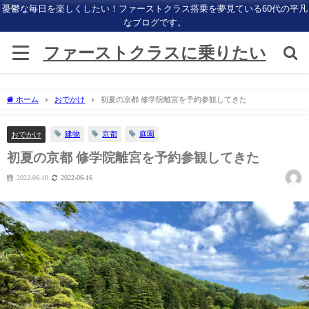
憂鬱な毎日を楽しくしたい！ファーストクラス搭乗を夢見ている60代の平凡
なブログです。
ファーストクラスに乗りたい
ホーム
おでかけ
初夏の京都 修学院離宮を予約参観してきた
建物
京都
庭園
おでかけ
初夏の京都 修学院離宮を予約参観してきた
2022-06-10
2022-06-16