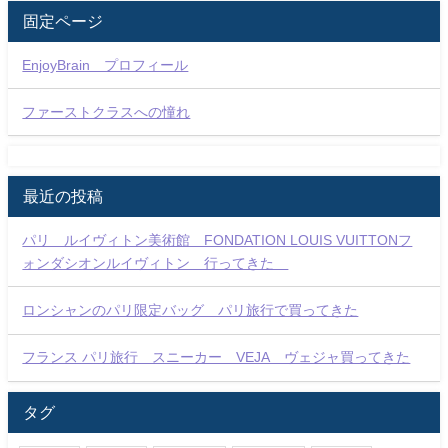
固定ページ
EnjoyBrain プロフィール
ファーストクラスへの憧れ
最近の投稿
パリ ルイヴィトン美術館 FONDATION LOUIS VUITTONフ
ォンダシオンルイヴィトン 行ってきた
ロンシャンのパリ限定バッグ パリ旅行で買ってきた
フランス パリ旅行 スニーカー VEJA ヴェジャ買ってきた
タグ