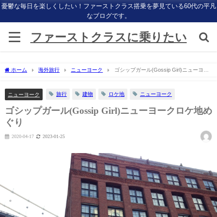
憂鬱な毎日を楽しくしたい！ファーストクラス搭乗を夢見ている60代の平凡
なブログです。
ファーストクラスに乗りたい
ホーム
海外旅行
ニューヨーク
ゴシップガール(Gossip Girl)ニューヨー
クロケ地めぐり
旅行
建物
ロケ地
ニューヨーク
ニューヨーク
ゴシップガール(Gossip Girl)ニューヨークロケ地め
ぐり
2020-04-17
2023-01-25