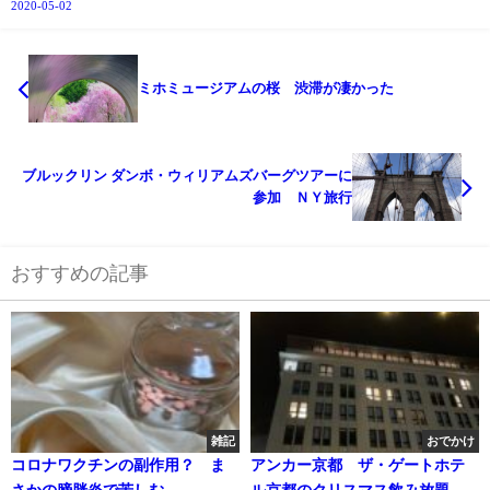
2020-05-02
ミホミュージアムの桜 渋滞が凄かった
ブルックリン ダンボ・ウィリアムズバーグツアーに
参加 ＮＹ旅行
おすすめの記事
雑記
おでかけ
コロナワクチンの副作用？ ま
アンカー京都 ザ・ゲートホテ
さかの膀胱炎で苦しむ
ル京都のクリスマス飲み放題デ