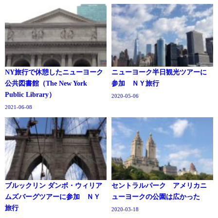
NY旅行で休憩したニューヨーク
ニューヨーク半日観光ツアーに
公共図書館（The New York
参加 ＮＹ旅行
Public Library）
2020-05-06
2021-06-08
ブルックリン ダンボ・ウィリア
セントラルパーク アメリカニ
ムズバーグツアーに参加 ＮＹ
ューヨークの公園は広かった
旅行
2020-03-18