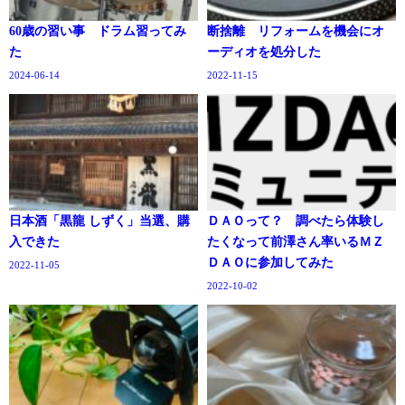
60歳の習い事 ドラム習ってみ
断捨離 リフォームを機会にオ
た
ーディオを処分した
2024-06-14
2022-11-15
日本酒「黒龍 しずく」当選、購
ＤＡＯって？ 調べたら体験し
入できた
たくなって前澤さん率いるＭＺ
ＤＡＯに参加してみた
2022-11-05
2022-10-02