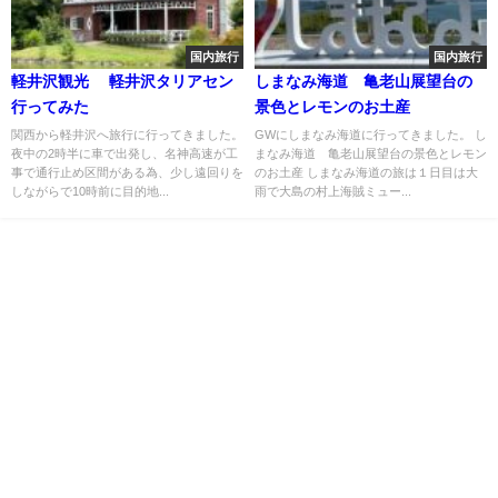
国内旅行
国内旅行
軽井沢観光 軽井沢タリアセン
しまなみ海道 亀老山展望台の
行ってみた
景色とレモンのお土産
関西から軽井沢へ旅行に行ってきました。
GWにしまなみ海道に行ってきました。 し
夜中の2時半に車で出発し、名神高速が工
まなみ海道 亀老山展望台の景色とレモン
事で通行止め区間がある為、少し遠回りを
のお土産 しまなみ海道の旅は１日目は大
しながらで10時前に目的地...
雨で大島の村上海賊ミュー...