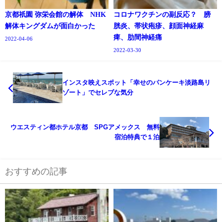
京都祇園 弥栄会館の解体 NHK
コロナワクチンの副反応？ 膀
解体キングダムが面白かった
胱炎、帯状疱疹、顔面神経麻
痺、肋間神経痛
2022-04-06
2022-03-30
インスタ映えスポット「幸せのパンケーキ淡路島リ
ゾート」でセレブな気分
ウエスティン都ホテル京都 SPGアメックス 無料
宿泊特典で１泊
おすすめの記事