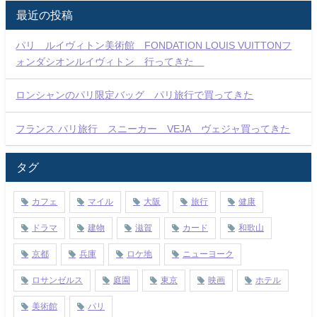
最近の投稿
パリ ルイヴィトン美術館 FONDATION LOUIS VUITTONフ
ォンダシオンルイヴィトン 行ってきた
ロンシャンのパリ限定バッグ パリ旅行で買ってきた
フランス パリ旅行 スニーカー VEJA ヴェジャ買ってきた
タグ
カフェ
マイル
大阪
旅行
健康
ドラマ
建物
滋賀
カード
和歌山
京都
兵庫
ロケ地
ニューヨーク
ロサンゼルス
庭園
東京
映画
ホテル
美術館
パリ