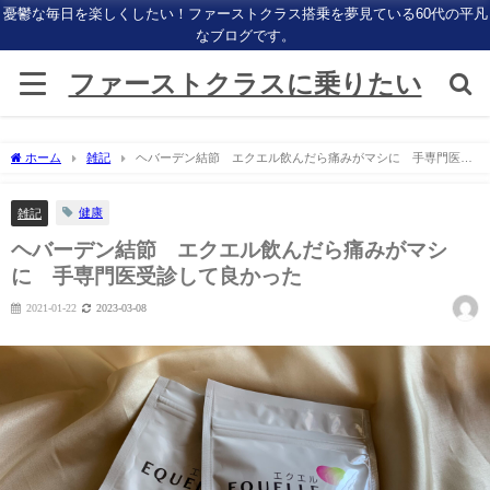
憂鬱な毎日を楽しくしたい！ファーストクラス搭乗を夢見ている60代の平凡
なブログです。
ファーストクラスに乗りたい
ホーム
雑記
ヘバーデン結節 エクエル飲んだら痛みがマシに 手専門医受
診して良かった
健康
雑記
ヘバーデン結節 エクエル飲んだら痛みがマシ
に 手専門医受診して良かった
2021-01-22
2023-03-08