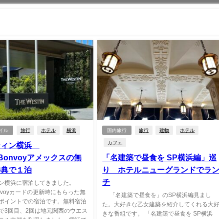
イル
旅行
ホテル
横浜
国内旅行
旅行
建物
ホテル
カフェ
ティン横浜
ottBonvoyアメックスの無
「名建築で昼食を SP横浜編」巡
特典で１泊
り ホテルニューグランドでラ
チ
ン横浜に宿泊してきました。
tBonvoyカードの更新時にもらった無
「名建築で昼食を」のSP横浜編見まし
ポイントでの宿泊です。無料宿泊
た。大好きな乙女建築を紹介してくれる大
で3回目、2回は地元関西のウエス
きな番組です。 「名建築で昼食を SP横浜