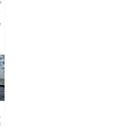
M
海
せ
に
n
い
昧