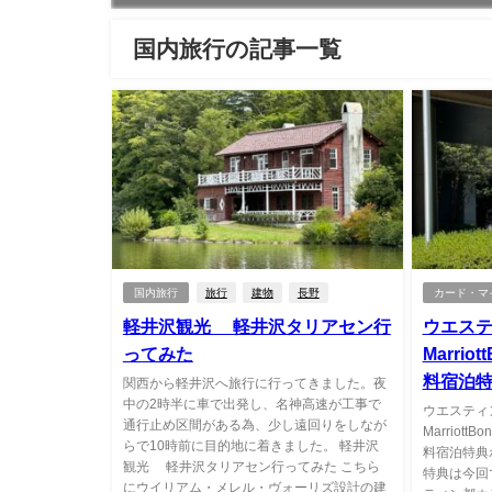
国内旅行の記事一覧
国内旅行
旅行
建物
長野
カード・マ
軽井沢観光 軽井沢タリアセン行
ウエス
ってみた
Marri
料宿泊
関西から軽井沢へ旅行に行ってきました。夜
中の2時半に車で出発し、名神高速が工事で
ウエスティ
通行止め区間がある為、少し遠回りをしなが
Marriot
らで10時前に目的地に着きました。 軽井沢
料宿泊特典
観光 軽井沢タリアセン行ってみた こちら
特典は今回
にウイリアム・メレル・ヴォーリズ設計の建