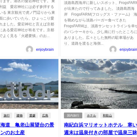
ります。港区の愛宕神社です。 東
淡路島西海岸に新しいスポット、FrogsFAR
利益 愛宕神社には必ず参拝する
が出来たので行ってみました。 淡路島西海
いる 東京観光で虎ノ門辺りから東
岸 FrogsFARM(フロッグス・ファーム) 
面に歩いていたら、ひょっこり愛
を眺めながら淡路バーガー食べてきた
れました。愛宕神社と言えば京都
FrogsFARMは、淡路サンセットラインを幸
にある愛宕神社が有名です。京都
のパンケーキから、少し南に行ったところ
でよく見る「火廼要慎」のお...
ありました。広々とした無料の駐車場があ
り、道路を渡ると海側...
enjoybrain
enjoybrai
旅行
建物
愛媛
広島
国内旅行
ホテル
和歌山
み海道 亀老山展望台の景
南紀白浜マリオットホテル 寒
モンのお土産
週末は温泉付きの部屋で温泉三