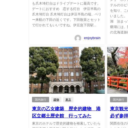
も爪木埼灯台はドライブデートに最高です。
テルのロビ
デートにおすすめ 恋する灯台 伊豆半島の
を知り、こ
爪木埼灯台 爪木埼灯台は伊豆半島の端、ペリ
いました。
ー来航の下田の近くです。下田散策とセット
湖 泊まっ
で行かれてもいいですね。伊豆急下田駅...
爺湖には、
の北海道旅
enjoybrain
国内旅行
建物
東京
国内旅行
東京の乙女建築 歴史的建物 港
東京観
区立郷土歴史館 行ってみた
必ず参
東京のホテルで歴史的建物を検索していたら
関西在住の