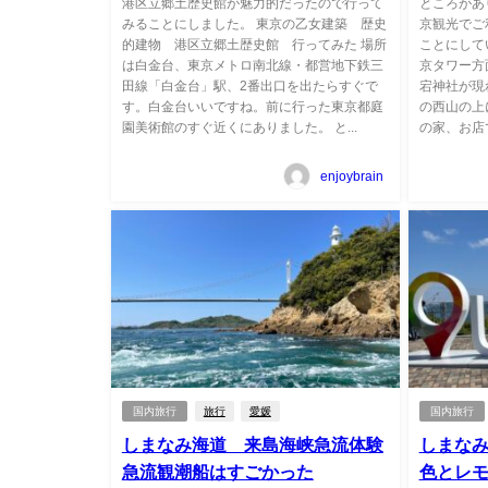
港区立郷土歴史館が魅力的だったので行って
ところがあ
みることにしました。 東京の乙女建築 歴史
京観光でご
的建物 港区立郷土歴史館 行ってみた 場所
ことにして
は白金台、東京メトロ南北線・都営地下鉄三
京タワー方
田線「白金台」駅、2番出口を出たらすぐで
宕神社が現
す。白金台いいですね。前に行った東京都庭
の西山の上
園美術館のすぐ近くにありました。 と...
の家、お店
enjoybrain
国内旅行
旅行
愛媛
国内旅行
しまなみ海道 来島海峡急流体験
しまな
急流観潮船はすごかった
色とレ