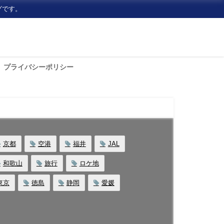
グです。
プライバシーポリシー
京都
空港
福井
JAL
和歌山
旅行
ロケ地
東京
徳島
静岡
愛媛