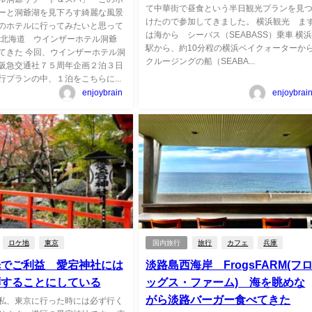
て中華街で昼食という半日観光プランを見
ーと洞爺湖を見下ろす綺麗な風景
けたので参加してきました。 横浜観光 ま
のホテルに行ってみたいと思って
は海から シーバス（SEABASS）乗車 横
 北海道 ウインザーホテル洞爺
駅から、約10分程の横浜ベイクォーターか
てきた 今回、ウインザーホテル洞
クルージングの船（SEABA...
阪急交通社７５周年企画２泊３日
行プランの中、１泊をこちらに...
enjoybrain
enjoybrai
ロケ地
東京
国内旅行
旅行
カフェ
兵庫
光でご利益 愛宕神社には
淡路島西海岸 FrogsFARM(フ
拝することにしている
ッグス・ファーム) 海を眺めな
がら淡路バーガー食べてきた
私、東京に行った時には必ず行く