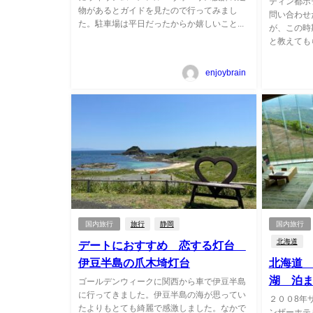
ティン都ホ
物があるとガイドを見たので行ってみまし
問い合わせ
た。駐車場は平日だったからか嬉しいこと...
が、この時
と教えてもら
enjoybrain
国内旅行
旅行
静岡
国内旅行
北海道
デートにおすすめ 恋する灯台
伊豆半島の爪木埼灯台
北海道
湖 泊
ゴールデンウィークに関西から車で伊豆半島
に行ってきました。伊豆半島の海が思ってい
２００8年
たよりもとても綺麗で感激しました。なかで
ンザーホテ