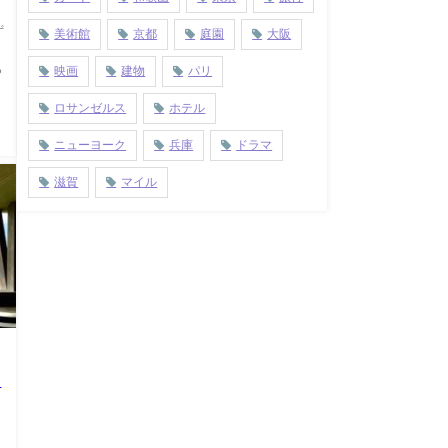
つ
ず
美術館
京都
庭園
大阪
浜
ら
映画
建物
パリ
ロサンゼルス
ホテル
n
ニューヨーク
兵庫
ドラマ
滋賀
マイル
ロ