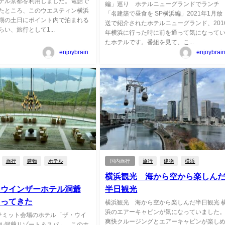
テル京都を利用しました。電話で
編」巡り ホテルニューグランドでランチ
たところ、このウエスティン横浜
「名建築で昼食を SP横浜編」2021年1月放
期の土日にポイント内で泊まれる
送で紹介されたホテルニューグランド、201
い、旅行として1...
年横浜に行った時に前を通って気になって
たホテルです。番組を見て、こ...
enjoybrain
enjoybrai
旅行
建物
ホテル
国内旅行
旅行
建物
横浜
横浜観光 海から空から楽しん
 ウインザーホテル洞爺
半日観光
まってきた
横浜観光 海から空から楽しんだ半日観光 
浜のエアーキャビンが気になっていました
サミット会場のホテル「ザ・ウイ
爽快クルージングとエアーキャビンが楽し
ル洞爺リゾート＆スパ」 このホ