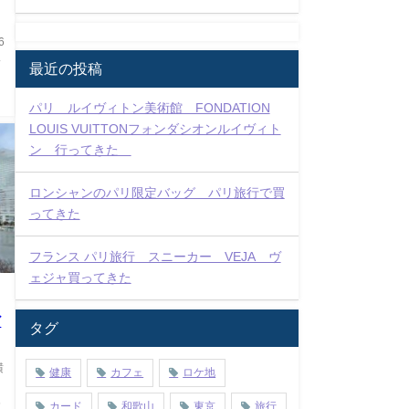
6
い
最近の投稿
n
パリ ルイヴィトン美術館 FONDATION
LOUIS VUITTONフォンダシオンルイヴィト
ン 行ってきた
ロンシャンのパリ限定バッグ パリ旅行で買
ってきた
フランス パリ旅行 スニーカー VEJA ヴ
ェジャ買ってきた
だ
タグ
横
健康
カフェ
ロケ地
。
め
カード
和歌山
東京
旅行