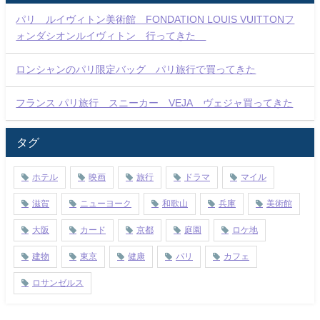
パリ ルイヴィトン美術館 FONDATION LOUIS VUITTONフ
ォンダシオンルイヴィトン 行ってきた
ロンシャンのパリ限定バッグ パリ旅行で買ってきた
フランス パリ旅行 スニーカー VEJA ヴェジャ買ってきた
タグ
ホテル
映画
旅行
ドラマ
マイル
滋賀
ニューヨーク
和歌山
兵庫
美術館
大阪
カード
京都
庭園
ロケ地
建物
東京
健康
パリ
カフェ
ロサンゼルス