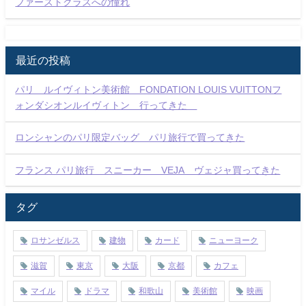
ファーストクラスへの憧れ
最近の投稿
パリ ルイヴィトン美術館 FONDATION LOUIS VUITTONフ
ォンダシオンルイヴィトン 行ってきた
ロンシャンのパリ限定バッグ パリ旅行で買ってきた
フランス パリ旅行 スニーカー VEJA ヴェジャ買ってきた
タグ
ロサンゼルス
建物
カード
ニューヨーク
滋賀
東京
大阪
京都
カフェ
マイル
ドラマ
和歌山
美術館
映画