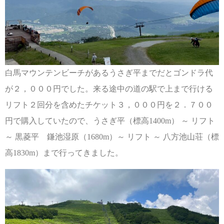
白馬マウンテンビーチがあるうさぎ平までだとゴンドラ代
が２，０００円でした。来る途中の道の駅で上まで行ける
リフト２回分を含めたチケット３，０００円を２．７００
円で購入していたので、うさぎ平（標高1400m） ～ リフト
～ 黒菱平 鎌池湿原（1680m）～ リフト ～ 八方池山荘（標
高1830m）まで行ってきました。