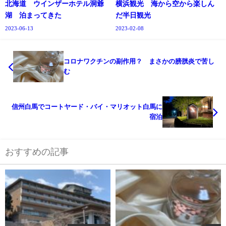
北海道 ウインザーホテル洞爺
横浜観光 海から空から楽しん
湖 泊まってきた
だ半日観光
2023-06-13
2023-02-08
コロナワクチンの副作用？ まさかの膀胱炎で苦し
む
信州白馬でコートヤード・バイ・マリオット白馬に
宿泊
おすすめの記事