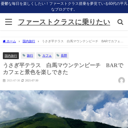
憂鬱な毎日を楽しくしたい！ファーストクラス搭乗を夢見ている60代の平凡
なブログです。
ファーストクラスに乗りたい
ホーム
国内旅行
うさぎ平テラス 白馬マウンテンビーチ BARでカフェと
景色を楽しできた
旅行
カフェ
長野
国内旅行
うさぎ平テラス 白馬マウンテンビーチ BARで
カフェと景色を楽しできた
2021-07-30
2021-07-30