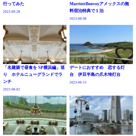
行ってみた
MarriottBonvoyアメックスの無
料宿泊特典で１泊
2023-09-28
2023-08-08
「名建築で昼食を SP横浜編」巡
デートにおすすめ 恋する灯
り ホテルニューグランドでラ
台 伊豆半島の爪木埼灯台
ンチ
2023-06-15
2023-08-02