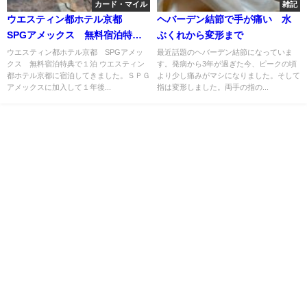
カード・マイル
雑記
ウエスティン都ホテル京都
ヘバーデン結節で手が痛い 水
SPGアメックス 無料宿泊特典
ぶくれから変形まで
で１泊
ウエスティン都ホテル京都 SPGアメッ
最近話題のヘバーデン結節になっていま
クス 無料宿泊特典で１泊 ウエスティン
す。発病から3年が過ぎた今、ピークの頃
都ホテル京都に宿泊してきました。ＳＰＧ
より少し痛みがマシになりました。そして
アメックスに加入して１年後...
指は変形しました。両手の指の...