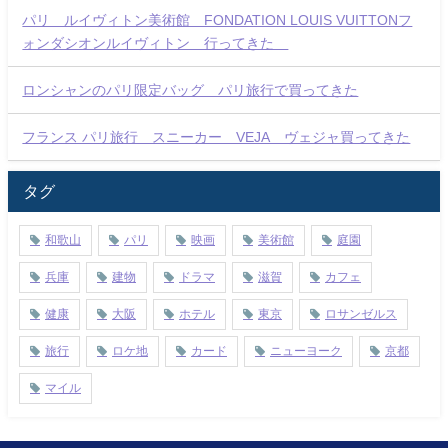
パリ ルイヴィトン美術館 FONDATION LOUIS VUITTONフ
ォンダシオンルイヴィトン 行ってきた
ロンシャンのパリ限定バッグ パリ旅行で買ってきた
フランス パリ旅行 スニーカー VEJA ヴェジャ買ってきた
タグ
和歌山
パリ
映画
美術館
庭園
兵庫
建物
ドラマ
滋賀
カフェ
健康
大阪
ホテル
東京
ロサンゼルス
旅行
ロケ地
カード
ニューヨーク
京都
マイル